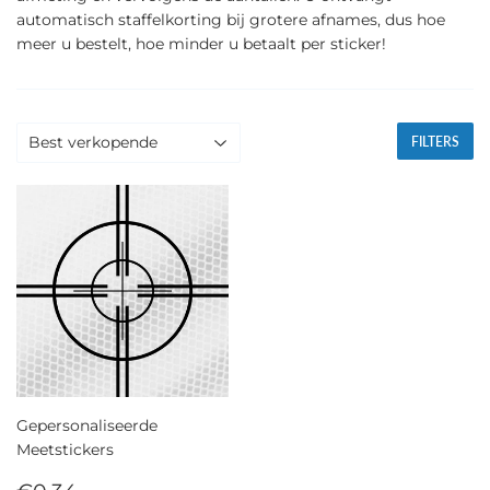
automatisch staffelkorting bij grotere afnames, dus hoe
meer u bestelt, hoe minder u betaalt per sticker!
FILTERS
Gepersonaliseerde
Meetstickers
Normale
€0,34