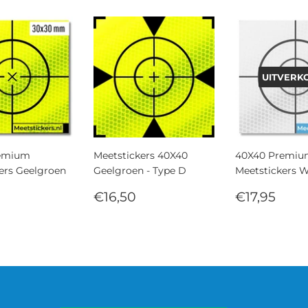
UITVERK
remium
Meetstickers 40X40
40X40 Premi
ers Geelgroen
Geelgroen - Type D
Meetstickers W
ale
€14,95
Normale
€16,50
Normale
€17
€16,50
€17,95
prijs
prijs