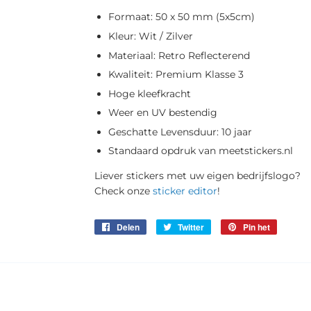
Formaat: 50 x 50 mm (5x5cm)
Kleur: Wit / Zilver
Materiaal: Retro Reflecterend
Kwaliteit: Premium Klasse 3
Hoge kleefkracht
Weer en UV bestendig
Geschatte Levensduur: 10 jaar
Standaard opdruk van meetstickers.nl
Liever stickers met uw eigen bedrijfslogo?
Check onze
sticker editor
!
Delen
Twitteren
Pinnen
Delen
Twitter
Pin het
op
op
op
Facebook
Twitter
Pinterest