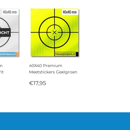
OCHT
um
40X40 Premium
it
Meetstickers Geelgroen
,95
Normale
€17,95
€17,95
prijs